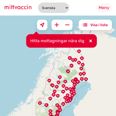
Meny
Visa i lista
Hitta mottagningar nära dig