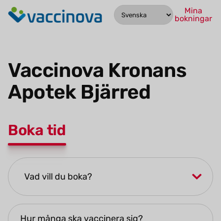
Mina
bokningar
Vaccinova Kronans 
Apotek Bjärred
Boka tid
Fyll i formuläret för att starta tidsbokning eller drop-in
Hur många ska vaccinera sig?