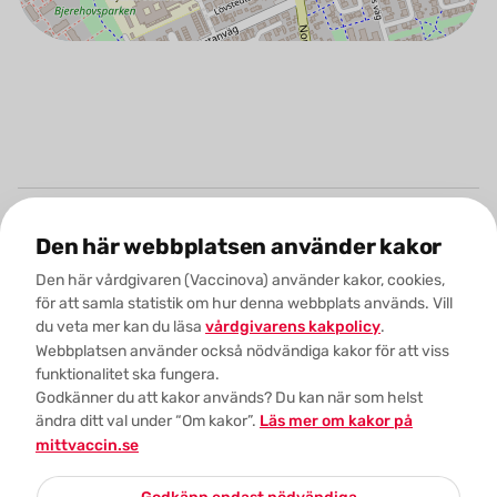
Den här webbplatsen använder kakor
Den här vårdgivaren (Vaccinova) använder kakor, cookies,
för att samla statistik om hur denna webbplats används. Vill
(Öppnas i nytt fönster)
du veta mer kan du läsa
vårdgivarens kakpolicy
.
Webbplatsen använder också nödvändiga kakor för att viss
funktionalitet ska fungera.
Godkänner du att kakor används? Du kan när som helst
MittVaccins personuppgiftspolicy
ändra ditt val under “Om kakor”.
Läs mer om kakor på
mittvaccin.se
Om kakor